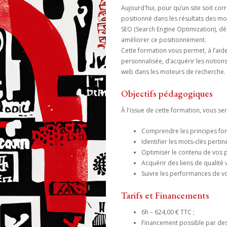
Aujourd'hui, pour qu’un site soit corre
positionné dans les résultats des mo
SEO (Search Engine Optimization), dé
améliorer ce positionnement.
Cette formation vous permet, à l’aid
personnalisée, d’acquérir les notion
web dans les moteurs de recherche.
Objectifs pédagogiques
À l'issue de cette formation, vous se
Comprendre les principes fo
Identifier les mots-clés pertin
Optimiser le contenu de vos 
Acquérir des liens de qualité v
Suivre les performances de v
Tarifs et Financements
6h – 624,00 € TTC ;
Financement possible par des