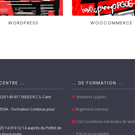
WORDPRESS
WOOCOMMERCE
 CENTRE ...
... DE FORMATION ...
 529 149 817 00023 R.C.S. Caen
Mentions Légales
8559A - Formation Continue pour
Règlement intérieur
CGV Conditions Générales de Ven
25 14 019 12 14 auprès du Préfet de
PSH et Accessibilité
e Normandie