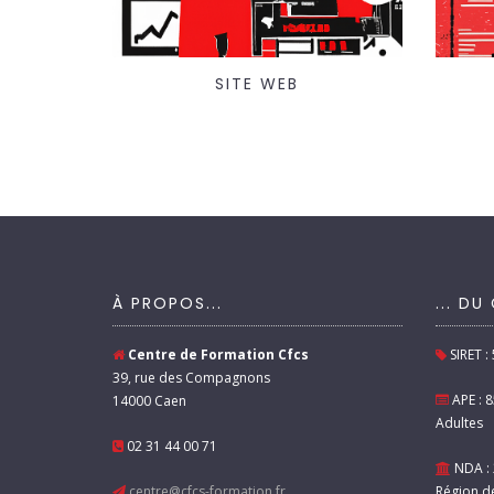
SITE WEB
À PROPOS...
... DU
Centre de Formation Cfcs
SIRET :
39, rue des Compagnons
APE : 
14000 Caen
Adultes
02 31 44 00 71
NDA : 
centre@cfcs-formation.fr
Région d