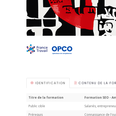
IDENTIFICATION
CONTENU DE LA FO
Titre de la formation
Formation SEO - Am
Public cible
Salariés, entrepreneu
Prérequis
Connaissance de l'out