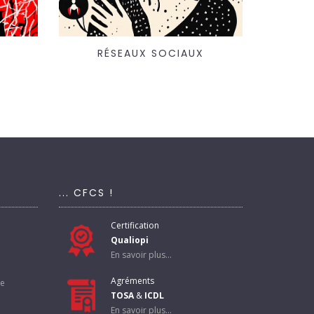
RÉSEAUX SOCIAUX
... CFCS !
Certification
Qualiopi
En savoir plus...
Agréments
te
TOSA
&
ICDL
En savoir plus...